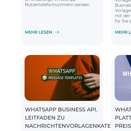
Vorlage
Nutzertelefonnummern senden
Busines
können.
Vorlag
mit der
für Sie 
Kunden
MEHR LESEN
MEHR 
WHATSAPP BUSINESS API.
WHAT
LEITFADEN ZU
PLAT
NACHRICHTENVORLAGENKATEGORIEN
PREISE