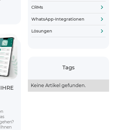
–
lgung
CRMs
WhatsApp-Integrationen
Lösungen
Tags
Keine Artikel gefunden.
 IHRE
en
das
ugehen?
 Ihnen