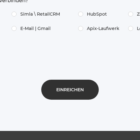
verbinden?
Simla \​ RetailCRM
HubSpot
Z
E-Mail | Gmail
Apix-Laufwerk
L