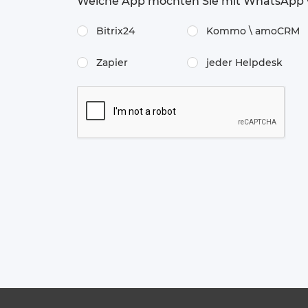
Welche App möchten Sie mit WhatsApp 
Bitrix24
Kommo \​ amoCRM
Zapier
jeder Helpdesk