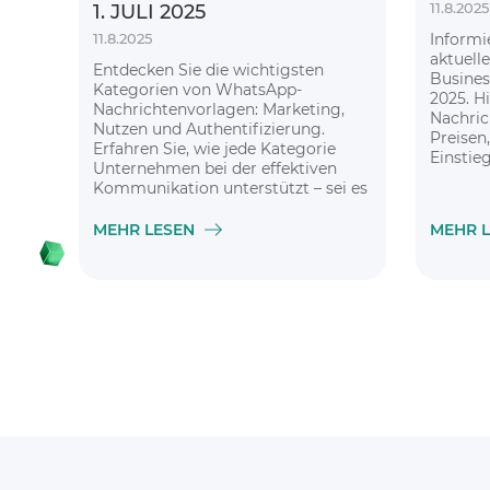
11.8.2025
1. JULI 2025
11.8.2025
Informi
aktuell
Entdecken Sie die wichtigsten
Busines
Kategorien von WhatsApp-
2025. Hi
Nachrichtenvorlagen: Marketing,
Nachric
Nutzen und Authentifizierung.
Preisen
Erfahren Sie, wie jede Kategorie
Einstie
Unternehmen bei der effektiven
Mengen
Kommunikation unterstützt – sei es
bei der Produktwerbung, der
Bereitstellung wichtiger Updates
MEHR LESEN
MEHR 
oder der Überprüfung der
Nutzeridentität. Verstehen Sie,
warum die Zustimmung der Nutzer
für datenschutzkonforme
Nachrichten so wichtig ist