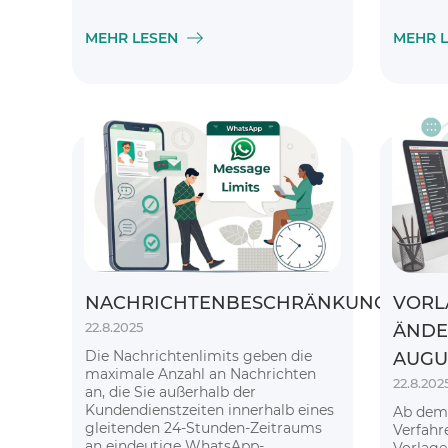
MEHR LESEN
MEHR 
NACHRICHTENBESCHRÄNKUNGEN
VORL
22.8.2025
ÄNDE
Die Nachrichtenlimits geben die
AUGU
maximale Anzahl an Nachrichten
22.8.202
an, die Sie außerhalb der
Kundendienstzeiten innerhalb eines
Ab dem 
gleitenden 24-Stunden-Zeitraums
Verfahr
an eindeutige WhatsApp-