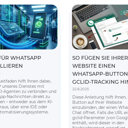
FÜR WHATSAPP
SO FÜGEN SIE IHRER
ALLIEREN
WEBSITE EINEN
6
WHATSAPP-BUTTON
eitfaden hilft Ihnen dabei,
GCLID-TRACKING H
 unseres Dienstes mit
22.8.2025
I-Agenten zu verbinden und
p-Nachrichten direkt zu
Diese Anleitung hilft Ihnen,
en – entweder aus dem KI-
Button auf Ihrer Website
raus, über eine IDE oder
einzubinden, der einen Wha
tomatisierungssysteme.
Chat öffnet. Falls die URL e
gclid-Parameter (von Googl
enthält, wird dieser in den