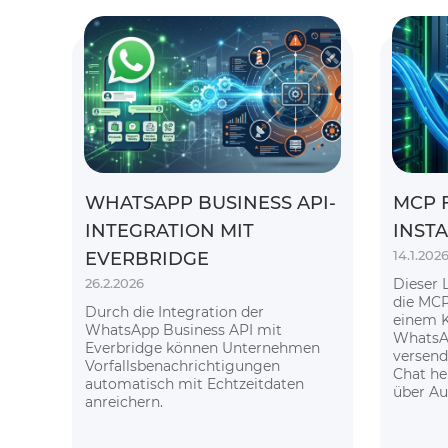
WHATSAPP BUSINESS API-
MCP 
INTEGRATION MIT
INST
14.1.202
EVERBRIDGE
26.2.2026
Dieser L
die MCP
Durch die Integration der
einem K
WhatsApp Business API mit
WhatsAp
Everbridge können Unternehmen
versend
Vorfallsbenachrichtigungen
Chat he
automatisch mit Echtzeitdaten
über Au
anreichern.