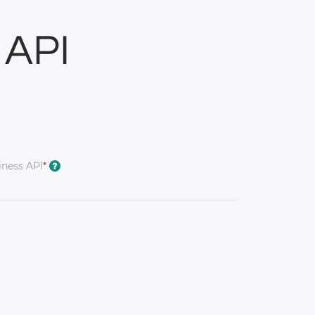
 API
ness API
*
?