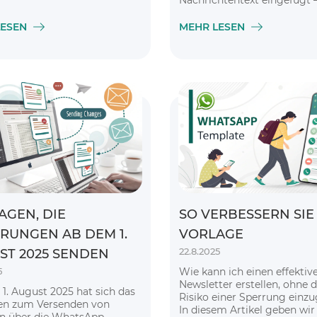
Nachrichtentext eingefügt 
nützlich für die Lead-Verfo
Ihrer Werbekampagne
LESEN
MEHR LESEN
AGEN, DIE
SO VERBESSERN SIE
RUNGEN AB DEM 1.
VORLAGE
22.8.2025
ST 2025 SENDEN
5
Wie kann ich einen effektiv
Newsletter erstellen, ohne 
1. August 2025 hat sich das
Risiko einer Sperrung einz
en zum Versenden von
In diesem Artikel geben wir