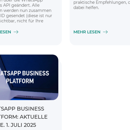
n über die WhatsApp
praktische Empfehlungen, d
s API geändert. Alle
dabei helfen.
en werden nun zusammen
 ID gesendet (diese ist nur
sichtbar, nicht für Ihre
)
LESEN
MEHR LESEN
SAPP BUSINESS
TFORM: AKTUELLE
.
. 1. JULI 2025