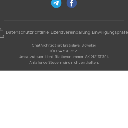
e-
Datenschutzrichtlinie
Lizenzvereinbarung
Einwilligungspräf
nie
ChatArchitect sro Bratislava, Slowakei.
IČO 54 570 352.
Umsatzsteuer-Identifikationsnummer: SK 2121731304.
Anfallende Steuern sind nicht enthalten.