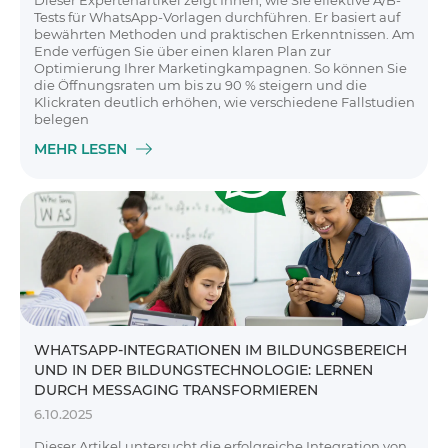
Dieser Expertenartikel zeigt Ihnen, wie Sie effektive A/B-
Tests für WhatsApp-Vorlagen durchführen. Er basiert auf
bewährten Methoden und praktischen Erkenntnissen. Am
Ende verfügen Sie über einen klaren Plan zur
Optimierung Ihrer Marketingkampagnen. So können Sie
die Öffnungsraten um bis zu 90 % steigern und die
Klickraten deutlich erhöhen, wie verschiedene Fallstudien
belegen
MEHR LESEN
WHATSAPP-INTEGRATIONEN IM BILDUNGSBEREICH
UND IN DER BILDUNGSTECHNOLOGIE: LERNEN
DURCH MESSAGING TRANSFORMIEREN
6.10.2025
Dieser Artikel untersucht die erfolgreiche Integration von