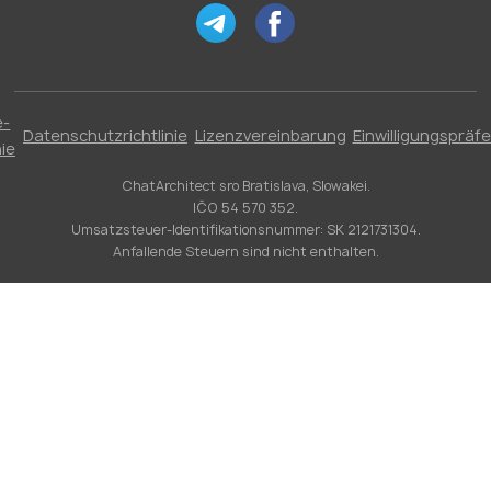
e-
Datenschutzrichtlinie
Lizenzvereinbarung
Einwilligungspräf
nie
ChatArchitect sro Bratislava, Slowakei.
IČO 54 570 352.
Umsatzsteuer-Identifikationsnummer: SK 2121731304.
Anfallende Steuern sind nicht enthalten.