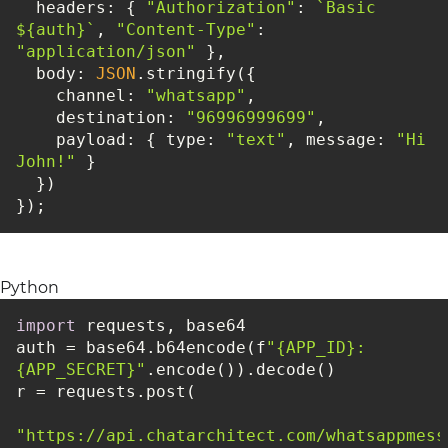
headers
: { 
"Authorization"
: 
`Basic 
${auth}
`
, 
"Content-Type"
: 
"application/json"
body
: 
JSON
channel
: 
"whatsapp"
destination
: 
"96996999699"
payload
: { 
type
: 
"text"
, 
message
: 
"Hi 
John!"
});
Python
import
auth = base64.b64encode(f
"{APP_ID}:
{APP_SECRET}"
"https://api.chatarchitect.com/whatsappmess