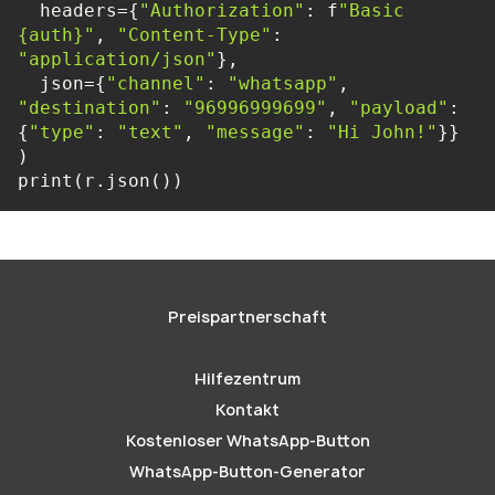
  headers={
"Authorization"
: f
"Basic 
{auth}"
, 
"Content-Type"
: 
"application/json"
  json={
"channel"
: 
"whatsapp"
, 
"destination"
: 
"96996999699"
, 
"payload"
: 
{
"type"
: 
"text"
, 
"message"
: 
"Hi John!"
print(r.json())
Preispartnerschaft
Hilfezentrum
Kontakt
Kostenloser WhatsApp-Button
WhatsApp-Button-Generator