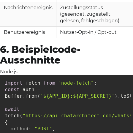
Nachrichtenereignis
Zustellungsstatus
(gesendet, zugestellt,
gelesen, fehlgeschlagen)
Benutzerereignis
Nutzer-Opt-in / Opt-out
6. Beispielcode-
Ausschnitte
Node.js
import
 fetch 
from
"node-fetch"
const
 auth = 
Buffer.from(
`
${APP_ID}
:
${APP_SECRET}
`
).toSt
await
fetch(
"https://api.chatarchitect.com/whatsa
method
: 
"POST"