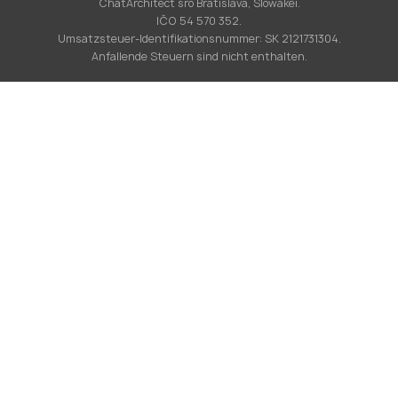
ChatArchitect sro Bratislava, Slowakei.
IČO 54 570 352.
Umsatzsteuer-Identifikationsnummer: SK 2121731304.
Anfallende Steuern sind nicht enthalten.