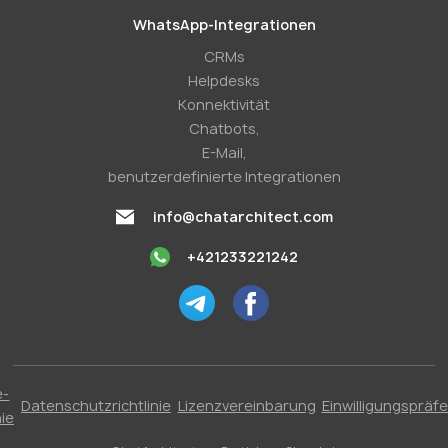
WhatsApp-Integrationen
CRMs
Helpdesks
Konnektivität
Chatbots,
E-Mail,
benutzerdefinierte Integrationen
info@chatarchitect.com
+421233221242
e-
Datenschutzrichtlinie
Lizenzvereinbarung
Einwilligungspräf
nie