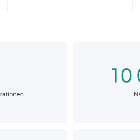
10 
rationen
N