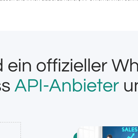
d ein offizieller 
ss
API-Anbieter
u