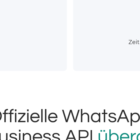
Zei
ffizielle WhatsA
usiness API
übera