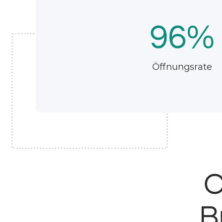
96%
Öffnungsrate
O
B