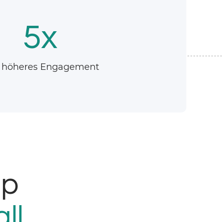
5x
t höheres Engagement
pp
ll