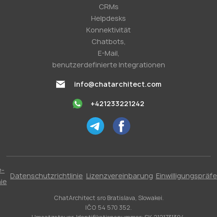
CRMs
Helpdesks
Konnektivität
Chatbots,
E-Mail,
benutzerdefinierte Integrationen
info@chatarchitect.com
+421233221242
e-
Datenschutzrichtlinie
Lizenzvereinbarung
Einwilligungspräf
nie
ChatArchitect sro Bratislava, Slowakei.
IČO 54 570 352.