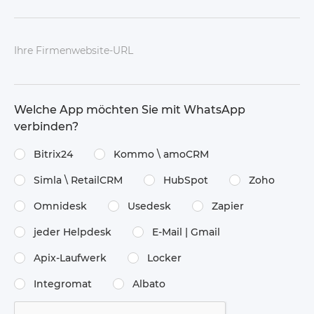
Ihre Firmenwebsite-URL
Welche App möchten Sie mit WhatsApp
verbinden?
Bitrix24
Kommo \​ amoCRM
Simla \​ RetailCRM
HubSpot
Zoho
Omnidesk
Usedesk
Zapier
jeder Helpdesk
E-Mail | Gmail
Apix-Laufwerk
Locker
Integromat
Albato