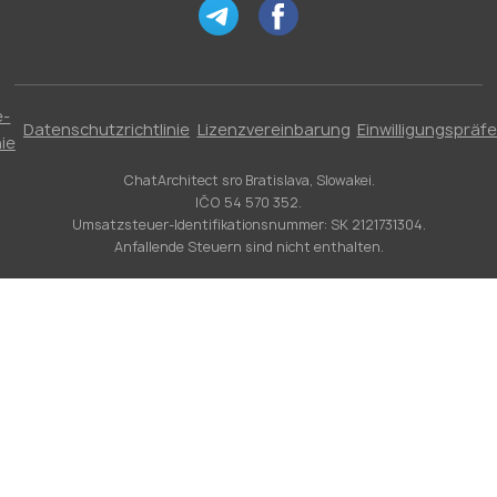
e-
Datenschutzrichtlinie
Lizenzvereinbarung
Einwilligungspräf
nie
ChatArchitect sro Bratislava, Slowakei.
IČO 54 570 352.
Umsatzsteuer-Identifikationsnummer: SK 2121731304.
Anfallende Steuern sind nicht enthalten.