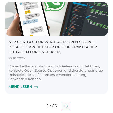
NLP-CHATBOT FÜR WHATSAPP: OPEN-SOURCE-
BEISPIELE, ARCHITEKTUR UND EIN PRAKTISCHER
LEITFADEN FÜR EINSTEIGER
22.10.2025
Dieser Leitfaden führt Sie durch Referenzarchitekturen,
konkrete Open-Source-Optionen und drei durchgängige
Beispiele, die Sie für Ihre erste Veröffentlichung
verwenden können.
MEHR LESEN
1 / 66