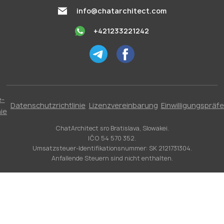
info@chatarchitect.com
+421233221242
e-
Datenschutzrichtlinie
Lizenzvereinbarung
Einwilligungspräf
nie
ChatArchitect sro Bratislava, Slowakei.
IČO 54 570 352.
Umsatzsteuer-Identifikationsnummer: SK 2121731304.
Anfallende Steuern sind nicht enthalten.