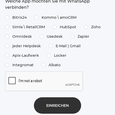
Welche App möchten Sie mit WhatsApp
verbinden?
Bitrix24
Kommo \​ amoCRM
Simla \​ RetailCRM
HubSpot
Zoho
Omnidesk
Usedesk
Zapier
jeder Helpdesk
E-Mail | Gmail
Apix-Laufwerk
Locker
Integromat
Albato