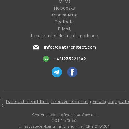
CRMs
Helpdesks
Konnektivität
Chatbots,
E-Mail,
benutzerdefinierte Integrationen
info@chatarchitect.com
+421233221242
e-
Datenschutzrichtlinie
Lizenzvereinbarung
Einwilligungspräf
nie
ChatArchitect sro Bratislava, Slowakei.
IČO 54 570 352.
Umsatzsteuer-Identifikationsnummer: SK 2121731304.