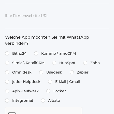
Ihre Firmenwebsite-URL
Welche App möchten Sie mit WhatsApp
verbinden?
Bitrix24
Kommo \​ amoCRM
Simla \​ RetailCRM
HubSpot
Zoho
Omnidesk
Usedesk
Zapier
jeder Helpdesk
E-Mail | Gmail
Apix-Laufwerk
Locker
Integromat
Albato