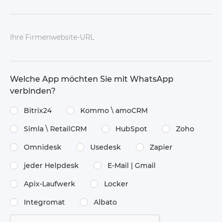
Ihre Firmenwebsite-URL
Welche App möchten Sie mit WhatsApp
verbinden?
Bitrix24
Kommo \​ amoCRM
Simla \​ RetailCRM
HubSpot
Zoho
Omnidesk
Usedesk
Zapier
jeder Helpdesk
E-Mail | Gmail
Apix-Laufwerk
Locker
Integromat
Albato