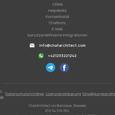
CRMs
Helpdesks
Konnektivität
Chatbots,
E-Mail,
benutzerdefinierte Integrationen
info@chatarchitect.com
+421233221242
e-
Datenschutzrichtlinie
Lizenzvereinbarung
Einwilligungspräf
nie
ChatArchitect sro Bratislava, Slowakei.
IČO 54 570 352.