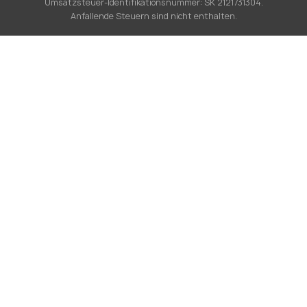
Umsatzsteuer-Identifikationsnummer: SK 2121731304.
Anfallende Steuern sind nicht enthalten.