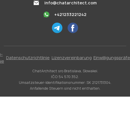
info@chatarchitect.com
+421233221242
e-
Datenschutzrichtlinie
Lizenzvereinbarung
Einwilligungspräf
nie
ChatArchitect sro Bratislava, Slowakei.
IČO 54 570 352.
Umsatzsteuer-Identifikationsnummer: SK 2121731304.
Anfallende Steuern sind nicht enthalten.