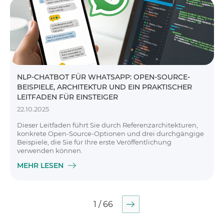
NLP-CHATBOT FÜR WHATSAPP: OPEN-SOURCE-
BEISPIELE, ARCHITEKTUR UND EIN PRAKTISCHER
LEITFADEN FÜR EINSTEIGER
22.10.2025
Dieser Leitfaden führt Sie durch Referenzarchitekturen,
konkrete Open-Source-Optionen und drei durchgängige
Beispiele, die Sie für Ihre erste Veröffentlichung
verwenden können.
MEHR LESEN
1 / 66