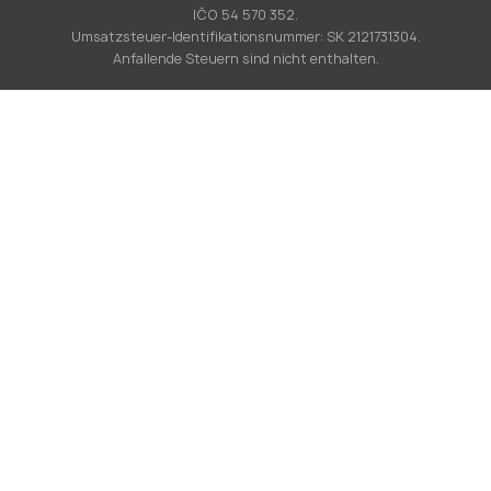
IČO 54 570 352.
Umsatzsteuer-Identifikationsnummer: SK 2121731304.
Anfallende Steuern sind nicht enthalten.