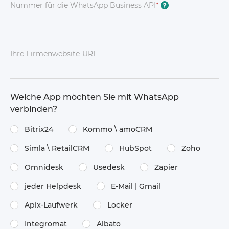
Nummer für die WhatsApp Business API
*
?
Ihre Firmenwebsite-URL
Welche App möchten Sie mit WhatsApp
verbinden?
Bitrix24
Kommo \​ amoCRM
Simla \​ RetailCRM
HubSpot
Zoho
Omnidesk
Usedesk
Zapier
jeder Helpdesk
E-Mail | Gmail
Apix-Laufwerk
Locker
Integromat
Albato