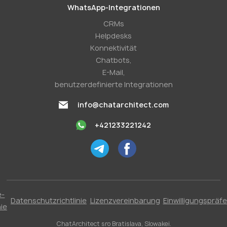
WhatsApp-Integrationen
CRMs
Helpdesks
Konnektivität
Chatbots,
E-Mail,
benutzerdefinierte Integrationen
info@chatarchitect.com
+421233221242
e-
Datenschutzrichtlinie
Lizenzvereinbarung
Einwilligungspräf
nie
ChatArchitect sro Bratislava, Slowakei.