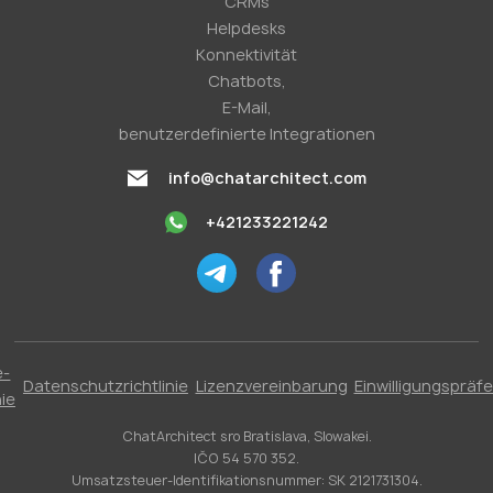
CRMs
Helpdesks
Konnektivität
Chatbots,
E-Mail,
benutzerdefinierte Integrationen
info@chatarchitect.com
+421233221242
e-
Datenschutzrichtlinie
Lizenzvereinbarung
Einwilligungspräf
nie
ChatArchitect sro Bratislava, Slowakei.
IČO 54 570 352.
Umsatzsteuer-Identifikationsnummer: SK 2121731304.