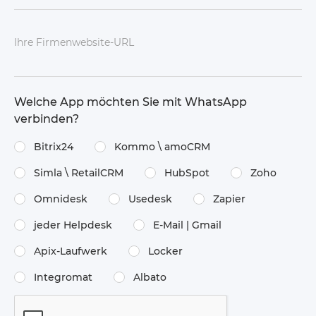
Ihre Firmenwebsite-URL
Welche App möchten Sie mit WhatsApp
verbinden?
Bitrix24
Kommo \​ amoCRM
Simla \​ RetailCRM
HubSpot
Zoho
Omnidesk
Usedesk
Zapier
jeder Helpdesk
E-Mail | Gmail
Apix-Laufwerk
Locker
Integromat
Albato