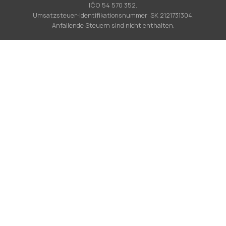
IČO 54 570 352.
Umsatzsteuer-Identifikationsnummer: SK 2121731304.
Anfallende Steuern sind nicht enthalten.