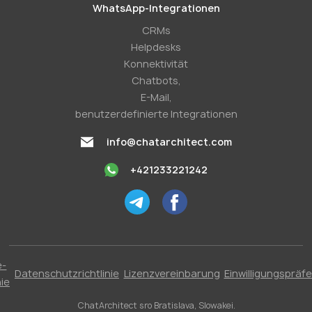
WhatsApp-Integrationen
CRMs
Helpdesks
Konnektivität
Chatbots,
E-Mail,
benutzerdefinierte Integrationen
info@chatarchitect.com
+421233221242
e-
Datenschutzrichtlinie
Lizenzvereinbarung
Einwilligungspräf
nie
ChatArchitect sro Bratislava, Slowakei.