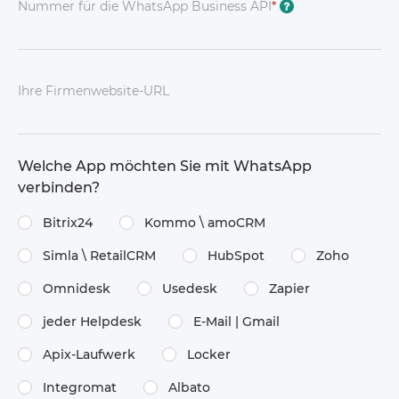
Nummer für die WhatsApp Business API
*
?
Ihre Firmenwebsite-URL
Welche App möchten Sie mit WhatsApp
verbinden?
Bitrix24
Kommo \​ amoCRM
Simla \​ RetailCRM
HubSpot
Zoho
Omnidesk
Usedesk
Zapier
jeder Helpdesk
E-Mail | Gmail
Apix-Laufwerk
Locker
Integromat
Albato