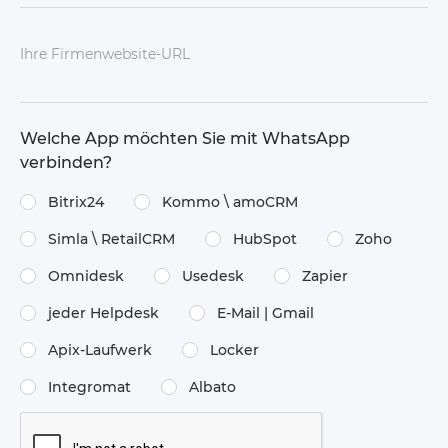
Ihre Firmenwebsite-URL
Welche App möchten Sie mit WhatsApp
verbinden?
Bitrix24
Kommo \​ amoCRM
Simla \​ RetailCRM
HubSpot
Zoho
Omnidesk
Usedesk
Zapier
jeder Helpdesk
E-Mail | Gmail
Apix-Laufwerk
Locker
Integromat
Albato