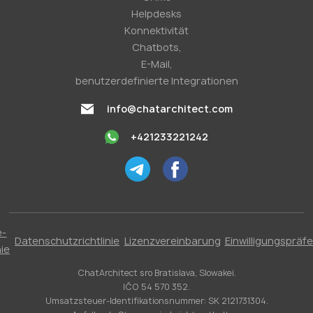
Helpdesks
Konnektivität
Chatbots,
E-Mail,
benutzerdefinierte Integrationen
info@chatarchitect.com
+421233221242
e-
Datenschutzrichtlinie
Lizenzvereinbarung
Einwilligungspräf
nie
ChatArchitect sro Bratislava, Slowakei.
IČO 54 570 352.
Umsatzsteuer-Identifikationsnummer: SK 2121731304.