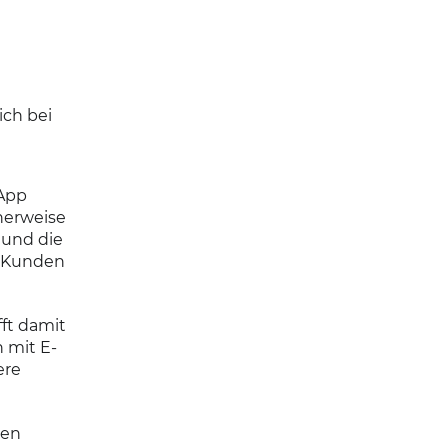
ich bei
sApp
herweise
 und die
e Kunden
ft damit
 mit E-
ere
ten