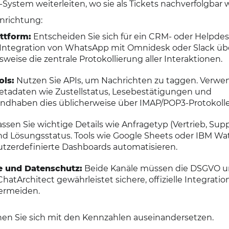
ystem weiterleiten, wo sie als Tickets nachverfolgbar 
inrichtung:
attform:
Entscheiden Sie sich für ein CRM- oder Helpdes
e Integration von WhatsApp mit Omnidesk oder Slack üb
weise die zentrale Protokollierung aller Interaktionen.
ols:
Nutzen Sie APIs, um Nachrichten zu taggen. Verwe
etadaten wie Zustellstatus, Lesebestätigungen und
andhaben dies üblicherweise über IMAP/POP3-Protokolle
assen Sie wichtige Details wie Anfragetyp (Vertrieb, Supp
 Lösungsstatus. Tools wie Google Sheets oder IBM Wa
tzerdefinierte Dashboards automatisieren.
e und Datenschutz:
Beide Kanäle müssen die DSGVO u
hatArchitect gewährleistet sichere, offizielle Integrati
ermeiden.
nnen Sie sich mit den Kennzahlen auseinandersetzen.