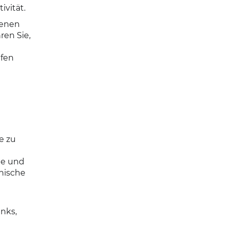
ivität.
denen
ren Sie,
lfen
e zu
ge und
nische
nks,