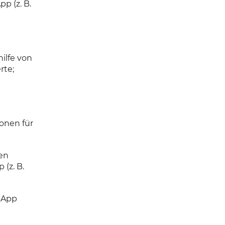
p (z. B.
ilfe von
rte;
onen für
en
(z. B.
tsApp