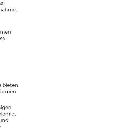
al
ufnahme,
lumen
ese
s bieten
tformen
ßigen
blemlos
 und
e