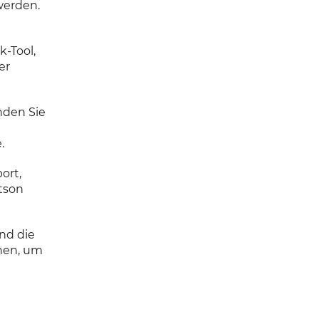
werden.
k-Tool,
er
nden Sie
.
ort,
tson
nd die
onen, um