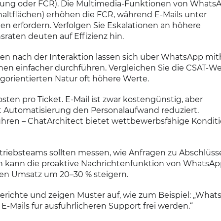
sung oder FCR). Die Multimedia-Funktionen von WhatsAp
ltflächen) erhöhen die FCR, während E-Mails unter
erfordern. Verfolgen Sie Eskalationen an höhere
raten deuten auf Effizienz hin.
n nach der Interaktion lassen sich über WhatsApp mith
en einfacher durchführen. Vergleichen Sie die CSAT-We
gorientierten Natur oft höhere Werte.
sten pro Ticket. E-Mail ist zwar kostengünstig, aber
 Automatisierung den Personalaufwand reduziert.
hren – ChatArchitect bietet wettbewerbsfähige Konditi
triebsteams sollten messen, wie Anfragen zu Abschlüss
n kann die proaktive Nachrichtenfunktion von WhatsApp 
den Umsatz um 20–30 % steigern.
erichte und zeigen Muster auf, wie zum Beispiel: „Wha
-Mails für ausführlicheren Support frei werden.“