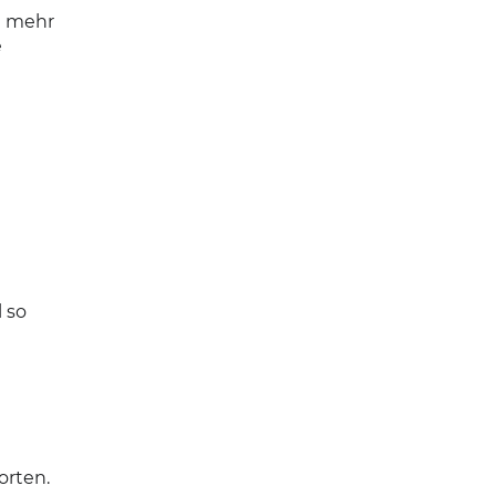
m mehr
e
 so
rten.