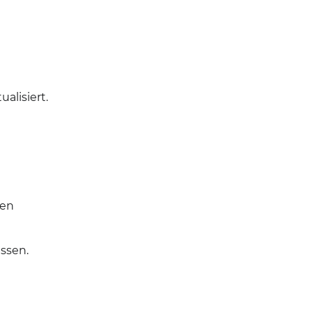
alisiert.
den
ssen.