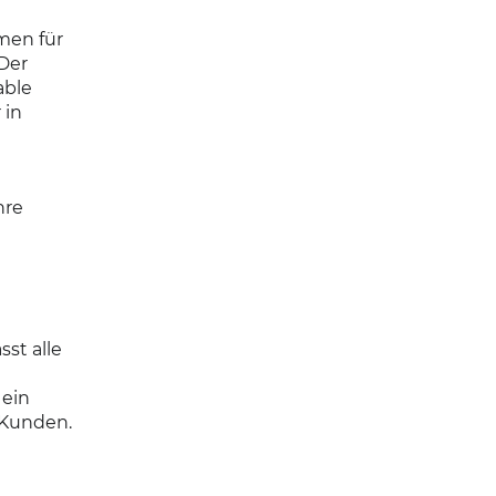
men für
Der
able
 in
hre
st alle
 ein
 Kunden.