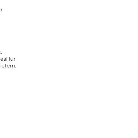
r
.
al für
ietern.