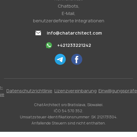
Chatbots,
E-Mail,
benutzerdefinierte Integrationen
info@chatarchitect.com
+421233221242
e-
Datenschutzrichtlinie
Lizenzvereinbarung
Einwilligungspräf
nie
ChatArchitect sro Bratislava, Slowakei.
IČO 54 570 352.
Umsatzsteuer-Identifikationsnummer: SK 2121731304.
Anfallende Steuern sind nicht enthalten.