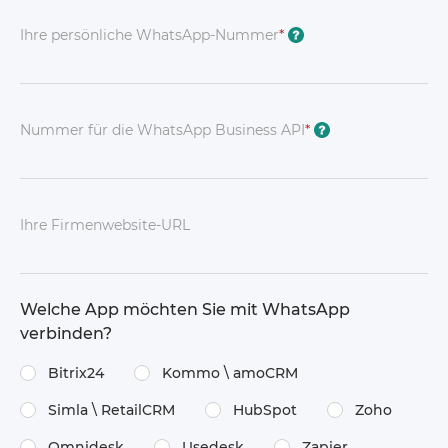
Ihre persönliche WhatsApp-Nummer
*
?
Nummer für die WhatsApp Business API
*
?
Ihre Firmenwebsite-URL
Welche App möchten Sie mit WhatsApp
verbinden?
Bitrix24
Kommo \​ amoCRM
Simla \​ RetailCRM
HubSpot
Zoho
Omnidesk
Usedesk
Zapier