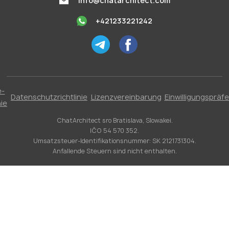
info@chatarchitect.com
+421233221242
e-
Datenschutzrichtlinie
Lizenzvereinbarung
Einwilligungspräf
nie
ChatArchitect sro Bratislava, Slowakei.
IČO 54 570 352.
Umsatzsteuer-Identifikationsnummer: SK 2121731304.
Anfallende Steuern sind nicht enthalten.